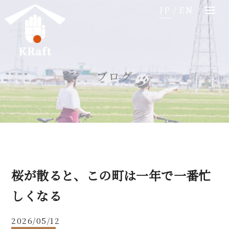
コ
JP
/
EN
ン
テ
ン
ツ
ブログ
へ
移
動
桜が散ると、この町は一年で一番忙
しくなる
2026/05/12