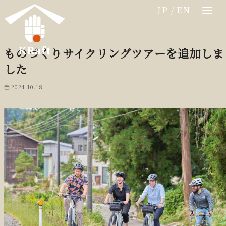
コ
JP
/
EN
ン
テ
ン
ものづくりサイクリングツアーを追加しま
ツ
した
へ
移
2024.10.18
動